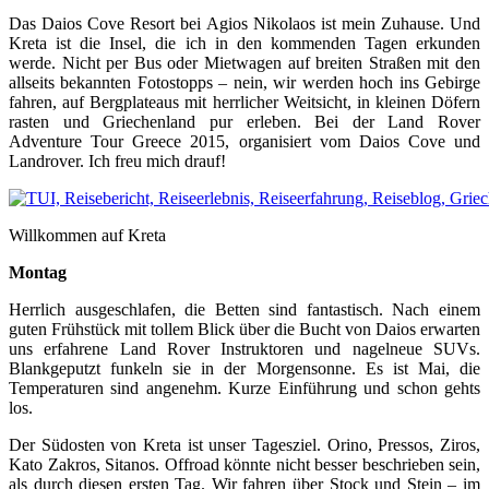
Das Daios Cove Resort bei Agios Nikolaos ist mein Zuhause. Und
Kreta ist die Insel, die ich in den kommenden Tagen erkunden
werde. Nicht per Bus oder Mietwagen auf breiten Straßen mit den
allseits bekannten Fotostopps – nein, wir werden hoch ins Gebirge
fahren, auf Bergplateaus mit herrlicher Weitsicht, in kleinen Döfern
rasten und Griechenland pur erleben. Bei der Land Rover
Adventure Tour Greece 2015, organisiert vom Daios Cove und
Landrover. Ich freu mich drauf!
Willkommen auf Kreta
Montag
Herrlich ausgeschlafen, die Betten sind fantastisch. Nach einem
guten Frühstück mit tollem Blick über die Bucht von Daios erwarten
uns erfahrene Land Rover Instruktoren und nagelneue SUVs.
Blankgeputzt funkeln sie in der Morgensonne. Es ist Mai, die
Temperaturen sind angenehm. Kurze Einführung und schon gehts
los.
Der Südosten von Kreta ist unser Tagesziel. Orino, Pressos, Ziros,
Kato Zakros, Sitanos. Offroad könnte nicht besser beschrieben sein,
als durch diesen ersten Tag. Wir fahren über Stock und Stein – im