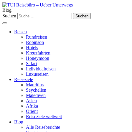
Blog
Suchen
Reisen
Rundreisen
Robinson
Hotels
Kreuzfahrten
Honeymoon
Safari
Individualreisen
Luxusreisen
Reiseziele
Mauritius
Seychellen
Malediven
Asien
Afrika
Orient
Reiseziele weltweit
Blog
Alle Reiseberichte