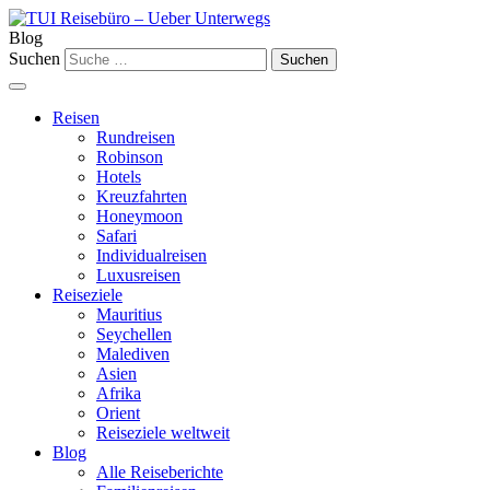
Blog
Suchen
Reisen
Rundreisen
Robinson
Hotels
Kreuzfahrten
Honeymoon
Safari
Individualreisen
Luxusreisen
Reiseziele
Mauritius
Seychellen
Malediven
Asien
Afrika
Orient
Reiseziele weltweit
Blog
Alle Reiseberichte