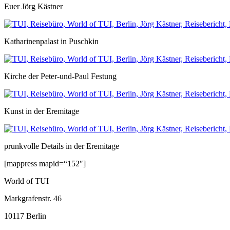
Euer Jörg Kästner
Katharinenpalast in Puschkin
Kirche der Peter-und-Paul Festung
Kunst in der Eremitage
prunkvolle Details in der Eremitage
[mappress mapid=“152″]
World of TUI
Markgrafenstr. 46
10117 Berlin