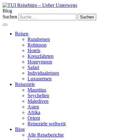
Blog
Suchen
Reisen
Rundreisen
Robinson
Hotels
Kreuzfahrten
Honeymoon
Safari
Individualreisen
Luxusreisen
Reiseziele
Mauritius
Seychellen
Malediven
Asien
Afrika
Orient
Reiseziele weltweit
Blog
Alle Reiseberichte