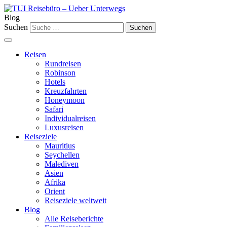
Blog
Suchen
Reisen
Rundreisen
Robinson
Hotels
Kreuzfahrten
Honeymoon
Safari
Individualreisen
Luxusreisen
Reiseziele
Mauritius
Seychellen
Malediven
Asien
Afrika
Orient
Reiseziele weltweit
Blog
Alle Reiseberichte