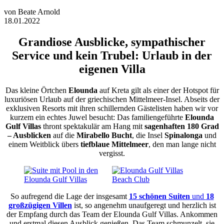
von
Beate Arnold
18.01.2022
Grandiose Ausblicke, sympathischer
Service und kein Trubel: Urlaub in der
eigenen Villa
Das kleine Örtchen
Elounda
auf Kreta gilt als einer der Hotspot für
luxuriösen Urlaub auf der griechischen Mittelmeer-Insel. Abseits der
exklusiven Resorts mit ihren schillernden Gästelisten haben wir vor
kurzem ein echtes Juwel besucht: Das familiengeführte
Elounda
Gulf Villas
thront spektakulär am Hang mit
sagenhaften 180 Grad
– Ausblicken
auf die
Mirabello Bucht
, die Insel
Spinalonga
und
einem Weitblick übers
tiefblaue Mittelmeer
, den man lange nicht
vergisst.
So aufregend die Lage der insgesamt
15 schönen Suiten
und
18
großzügigen Villen
ist, so angenehm unaufgeregt und herzlich ist
der Empfang durch das Team der Elounda Gulf Villas. Ankommen
und erstmal diesen Ausblick genießen. Das Team schmunzelt, sie