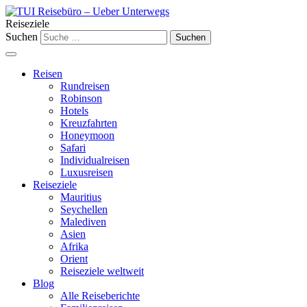
Reiseziele
Suchen
Reisen
Rundreisen
Robinson
Hotels
Kreuzfahrten
Honeymoon
Safari
Individualreisen
Luxusreisen
Reiseziele
Mauritius
Seychellen
Malediven
Asien
Afrika
Orient
Reiseziele weltweit
Blog
Alle Reiseberichte