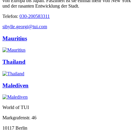
von Europa bis Japan. Fasziniert ist sie einmal mehr von New York
und der rasanten Entwicklung der Stadt.
Telefon:
030-200583311
sibylle.georgi@tui.com
Mauritius
Thailand
Malediven
World of TUI
Markgrafenstr. 46
10117 Berlin