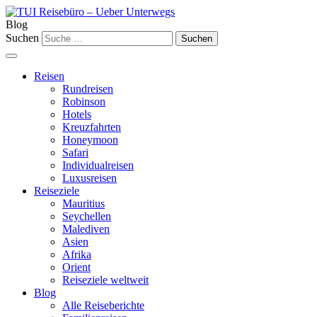
Blog
Suchen
Reisen
Rundreisen
Robinson
Hotels
Kreuzfahrten
Honeymoon
Safari
Individualreisen
Luxusreisen
Reiseziele
Mauritius
Seychellen
Malediven
Asien
Afrika
Orient
Reiseziele weltweit
Blog
Alle Reiseberichte