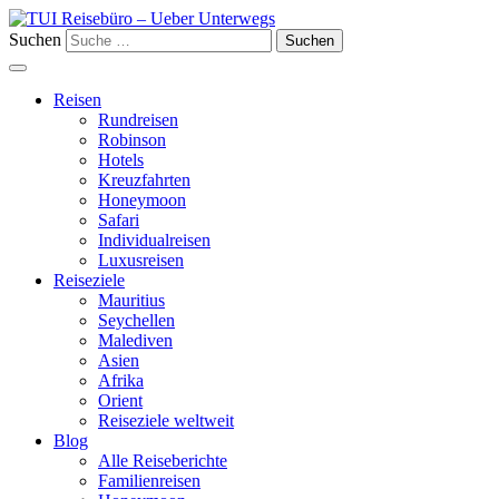
Suchen
Reisen
Rundreisen
Robinson
Hotels
Kreuzfahrten
Honeymoon
Safari
Individualreisen
Luxusreisen
Reiseziele
Mauritius
Seychellen
Malediven
Asien
Afrika
Orient
Reiseziele weltweit
Blog
Alle Reiseberichte
Familienreisen