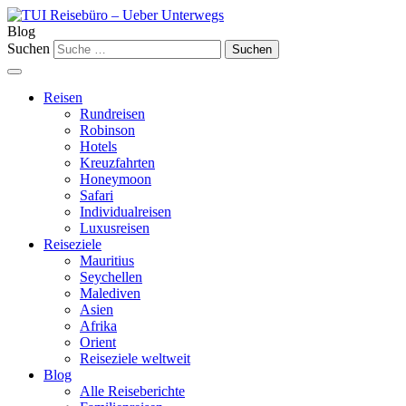
Blog
Suchen
Reisen
Rundreisen
Robinson
Hotels
Kreuzfahrten
Honeymoon
Safari
Individualreisen
Luxusreisen
Reiseziele
Mauritius
Seychellen
Malediven
Asien
Afrika
Orient
Reiseziele weltweit
Blog
Alle Reiseberichte